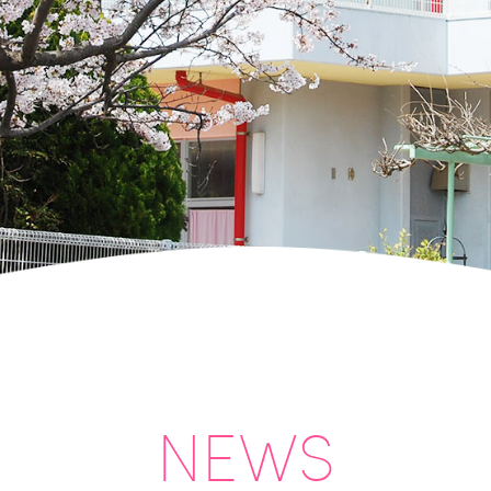
泉
幼
稚
園
｜
山
口
県
下
関
市
山
NEWS
の
田