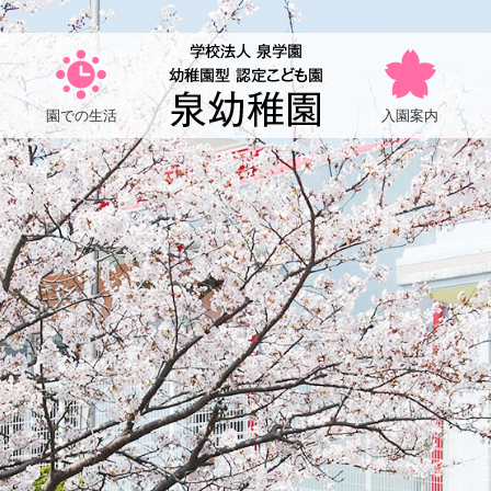
内
開
放
|
園での生活
入園案内
幼
稚
園
型
認
定
こ
ど
も
園