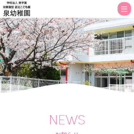
幼
稚
園
型
認
定
こ
ど
も
園
泉
幼
NEWS
稚
園