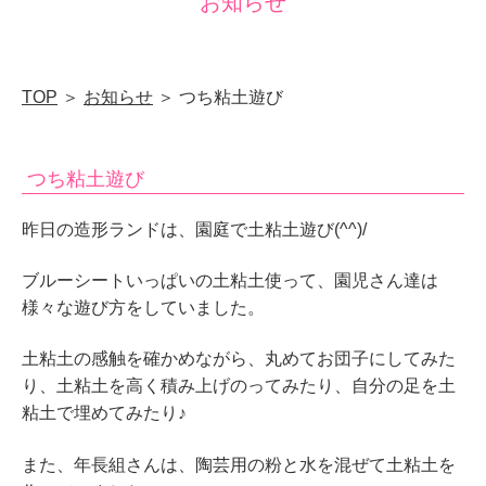
お知らせ
｜
山
口
TOP
＞
お知らせ
＞ つち粘土遊び
県
下
つち粘土遊び
関
市
昨日の造形ランドは、園庭で土粘土遊び(^^)/
山
ブルーシートいっぱいの土粘土使って、園児さん達は
の
様々な遊び方をしていました。
田
南
土粘土の感触を確かめながら、丸めてお団子にしてみた
り、土粘土を高く積み上げのってみたり、自分の足を土
町
粘土で埋めてみたり♪
また、年長組さんは、陶芸用の粉と水を混ぜて土粘土を