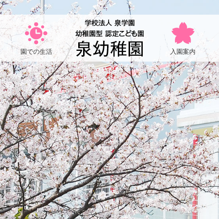
生
|
幼
稚
園での生活
入園案内
園
型
認
定
こ
ど
も
園
泉
幼