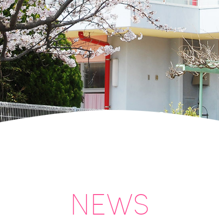
稚
園
｜
山
口
県
下
関
市
山
の
田
NEWS
南
町