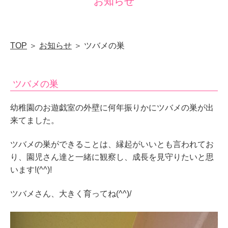
お知らせ
山
口
県
TOP
＞
お知らせ
＞ ツバメの巣
下
関
ツバメの巣
市
山
幼稚園のお遊戯室の外壁に何年振りかにツバメの巣が出
の
来てました。
田
ツバメの巣ができることは、縁起がいいとも言われてお
南
り、園児さん達と一緒に観察し、成長を見守りたいと思
町
います!(^^)!
ツバメさん、大きく育ってね(^^)/