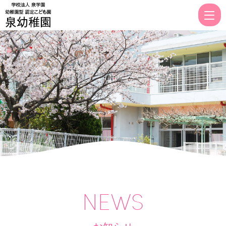
稚
園
型
認
定
こ
ど
も
園
泉
幼
稚
NEWS
園
｜