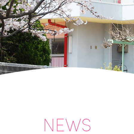
口
県
下
関
市
山
の
田
南
町
NEWS