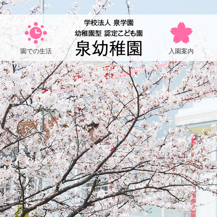
園
型
認
定
園での生活
入園案内
こ
ど
も
園
泉
幼
稚
園
｜
山