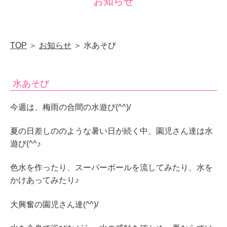
お知らせ
口
県
下
TOP
＞
お知らせ
＞ 水あそび
関
市
水あそび
山
の
今週は、梅雨の合間の水遊び(^^)/
田
夏の日差しののような暑い日が続く中、園児さん達は水
南
遊び(^^♪
町
色水を作ったり、スーパーボールを流してみたり、水を
かけあってみたり♪
大興奮の園児さん達(^^)/