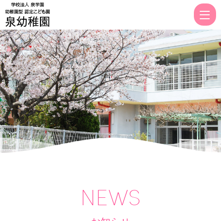
園
型
認
定
こ
ど
も
園
泉
幼
稚
園
NEWS
｜
山