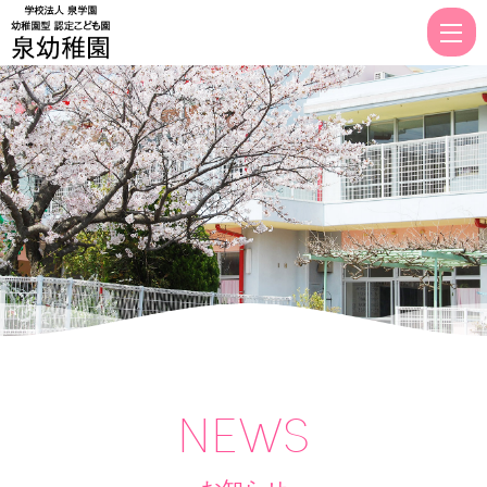
中
|
幼
稚
園
型
認
定
こ
ど
も
園
NEWS
泉
幼