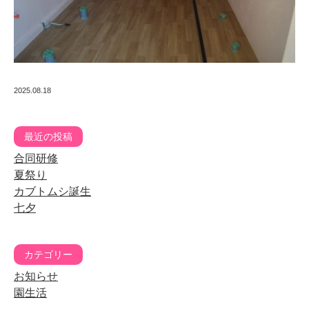
2025.08.18
最近の投稿
合同研修
夏祭り
カブトムシ誕生
七夕
カテゴリー
お知らせ
園生活