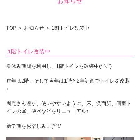
お知らせ
稚
園
｜
TOP
＞
お知らせ
＞ 1階トイレ改装中
山
口
1階トイレ改装中
県
下
夏休み期間を利用し、1階トイレを改装中(*’▽’)
関
昨年は2階、そして今年は1階と2年計画でトイレを改装
市
♩
山
の
園児さん達が、使いやすいように、床、洗面所、個室ト
イレの扉、便器などをリニューアル♪
田
南
新学期をお楽しみに(^^)/
町